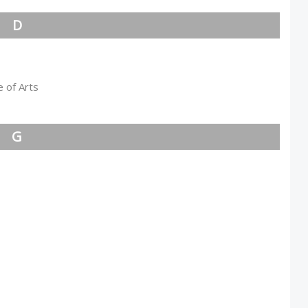
D
 of Arts
G