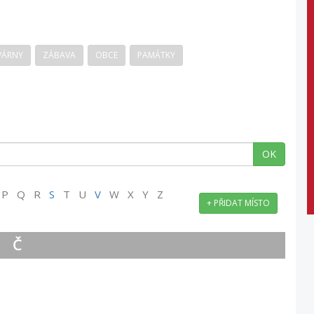
VÁRNY
ZÁBAVA
OBCE
PAMÁTKY
OK
P Q R
S
T U
V
W X Y Z
+ PŘIDAT MÍSTO
Č