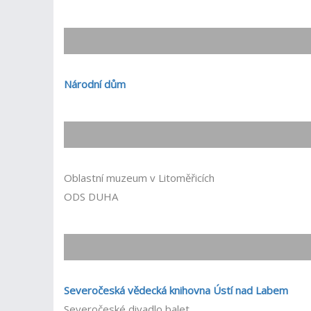
Národní dům
Oblastní muzeum v Litoměřicích
ODS DUHA
Severočeská vědecká knihovna Ústí nad Labem
Severočeské divadlo balet