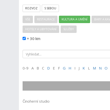
ROZVOZ
S SEBOU
VŠE
RESTAURACE
KULTURA A UMĚNÍ
BARY A KA
HOTELY A UBYTOVÁNÍ
SLUŽBY
+ 30 km
0-9 A B C
D
E F
G
H
I J
K
L
M
N
O
Činoherní studio