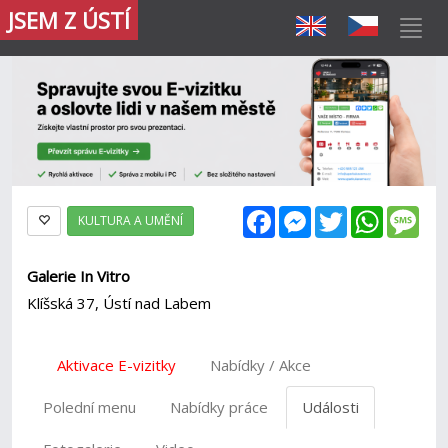
JSEM Z ÚSTÍ
Facebook
Messenger
Twitter
WhatsAp
Mes
KULTURA A UMĚNÍ
Galerie In Vitro
Klíšská 37, Ústí nad Labem
Aktivace E-vizitky
Nabídky / Akce
Polední menu
Nabídky práce
Události