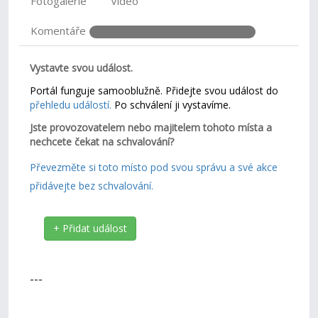
Fotogalerie
Video
Komentáře
Vystavte svou událost.
Portál funguje samooblužně. Přidejte svou událost do
přehledu událostí.
Po schválení ji vystavíme.
Jste provozovatelem nebo majitelem tohoto místa a
nechcete čekat na schvalování?
Převezměte si toto místo pod svou správu a své akce
přidávejte bez schvalování.
+ Přidat událost
---