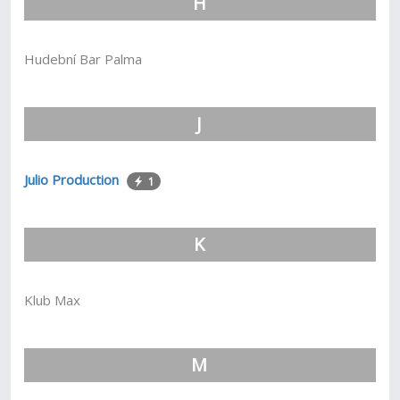
H
Hudební Bar Palma
J
Julio Production
1
K
Klub Max
M