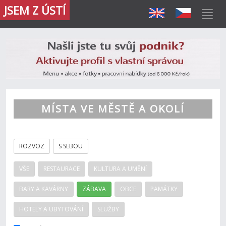
JSEM Z ÚSTÍ
MÍSTA VE MĚSTĚ A OKOLÍ
ROZVOZ
S SEBOU
VŠE
RESTAURACE
KULTURA A UMĚNÍ
BARY A KAVÁRNY
ZÁBAVA
OBCE
PAMÁTKY
HOTELY A UBYTOVÁNÍ
SLUŽBY