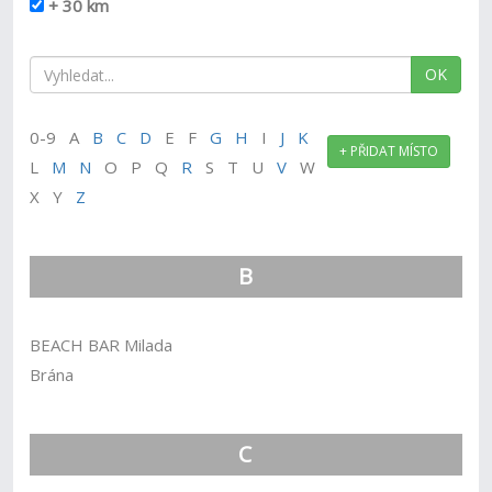
+ 30 km
OK
0-9 A
B
C
D
E F
G
H
I
J
K
+ PŘIDAT MÍSTO
L
M
N
O P Q
R
S T U
V
W
X Y
Z
B
BEACH BAR Milada
Brána
C