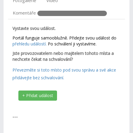
Fotogalerie
Video
Komentáře
Vystavte svou událost.
Portál funguje samooblužně. Přidejte svou událost do
přehledu událostí.
Po schválení ji vystavíme.
Jste provozovatelem nebo majitelem tohoto místa a
nechcete čekat na schvalování?
Převezměte si toto místo pod svou správu a své akce
přidávejte bez schvalování.
+ Přidat událost
---