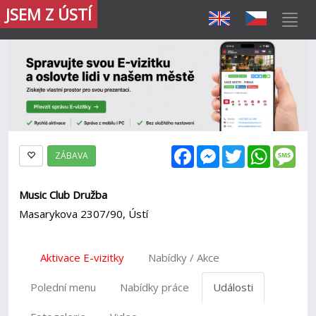
JSEM Z ÚSTÍ
Facebook
Messenger
Twitter
WhatsAp
Mes
ZÁBAVA
Music Club Družba
Masarykova 2307/90, Ústí
Aktivace E-vizitky
Nabídky / Akce
Polední menu
Nabídky práce
Události