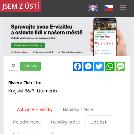
JSEM Z ÚSTÍ
Facebook
Messenger
Twitter
WhatsAp
Mes
ZÁBAVA
Riviera Club Ltm
Krajská 66/7, Litomerice
Aktivace E-vizitky
Nabídky / Akce
Polední menu
Nabídky práce
Události