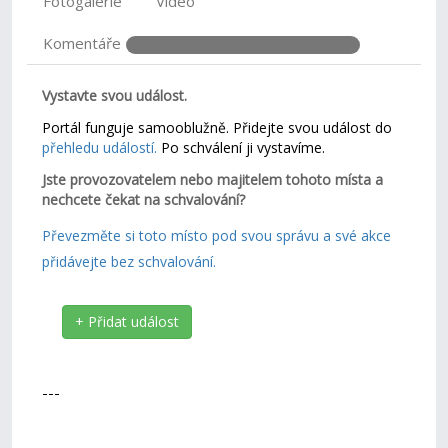
Fotogalerie
Video
Komentáře
Vystavte svou událost.
Portál funguje samooblužně. Přidejte svou událost do
přehledu událostí.
Po schválení ji vystavíme.
Jste provozovatelem nebo majitelem tohoto místa a
nechcete čekat na schvalování?
Převezměte si toto místo pod svou správu a své akce
přidávejte bez schvalování.
+ Přidat událost
---