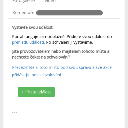
Fotogalerie
Video
Komentáře
Vystavte svou událost.
Portál funguje samooblužně. Přidejte svou událost do
přehledu událostí.
Po schválení ji vystavíme.
Jste provozovatelem nebo majitelem tohoto místa a
nechcete čekat na schvalování?
Převezměte si toto místo pod svou správu a své akce
přidávejte bez schvalování.
+ Přidat událost
---