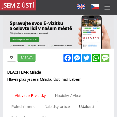
JSEM Z ÚSTÍ
Facebook
Messenger
Twitter
WhatsAp
Mes
ZÁBAVA
BEACH BAR Milada
Hlavní pláž jezera Milada, Ústí nad Labem
Aktivace E-vizitky
Nabídky / Akce
Polední menu
Nabídky práce
Události