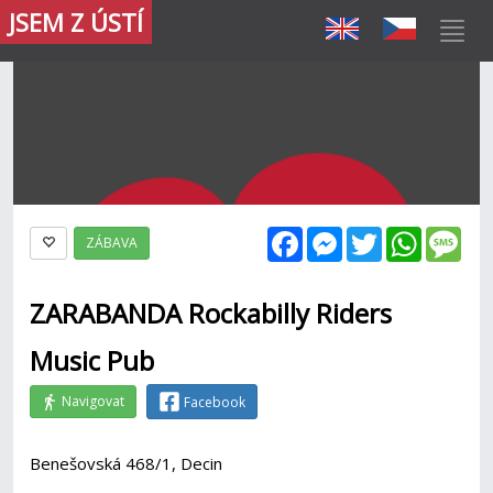
JSEM Z ÚSTÍ
Facebook
Messenger
Twitter
WhatsAp
Mes
ZÁBAVA
ZARABANDA Rockabilly Riders
Music Pub
Navigovat
Facebook
Benešovská 468/1, Decin