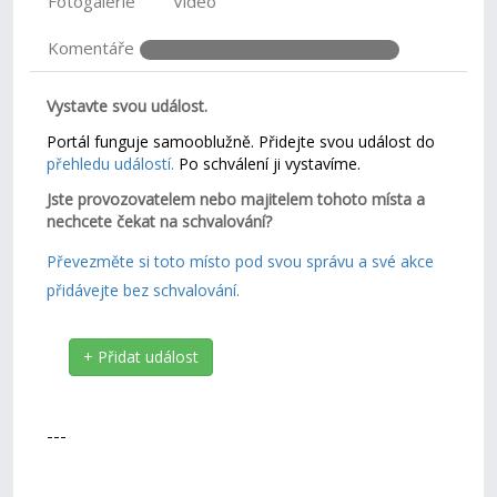
Fotogalerie
Video
Komentáře
Vystavte svou událost.
Portál funguje samooblužně. Přidejte svou událost do
přehledu událostí.
Po schválení ji vystavíme.
Jste provozovatelem nebo majitelem tohoto místa a
nechcete čekat na schvalování?
Převezměte si toto místo pod svou správu a své akce
přidávejte bez schvalování.
+ Přidat událost
---