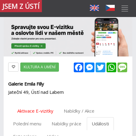
JSEM Z ÚSTÍ
Facebook
Messenger
Twitter
WhatsAp
Mes
KULTURA A UMĚNÍ
Galerie Emila Filly
Jateční 49, Ústí nad Labem
Aktivace E-vizitky
Nabídky / Akce
Polední menu
Nabídky práce
Události