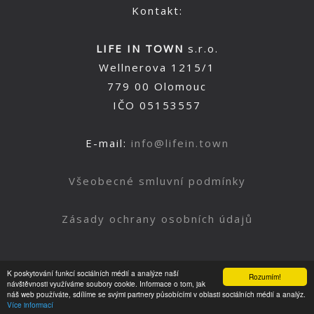
Kontakt:
LIFE IN TOWN
s.r.o.
Wellnerova 1215/1
779 00 Olomouc
IČO 05153557
E-mail:
info@lifein.town
Všeobecné smluvní podmínky
Zásady ochrany osobních údajů
K poskytování funkcí sociálních médií a analýze naší
Rozumím!
Nahoru
návštěvnosti využíváme soubory cookie. Informace o tom, jak
náš web používáte, sdílíme se svými partnery působícími v oblasti sociálních médií a analýz.
Více informací