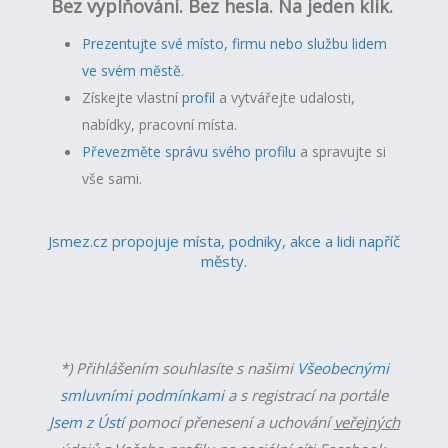
Bez vyplňování. Bez hesla. Na jeden klik.
Prezentujte své místo, firmu nebo službu lidem
ve svém městě.
Získejte vlastní
profil
a v
ytvářejte udalosti,
nabídky, pracovní místa.
Převezměte správu svého profilu
a spravujte si
vše sami.
Jsmez.cz propojuje místa, podniky, akce a lidi napříč
městy.
*) Přihlášením souhlasíte s našimi
Všeobecnými
smluvními podmínkami
a s registrací na portále
Jsem z Ústí
pomocí přenesení a uchování
veřejných