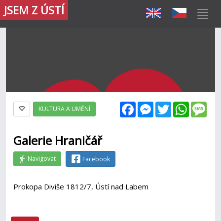
JSEM Z ÚSTÍ
Facebook
Messenger
Twitter
WhatsAp
Mes
KULTURA A UMĚNÍ
Galerie Hraničář
Navigovat
Facebook
Prokopa Diviše 1812/7, Ústí nad Labem