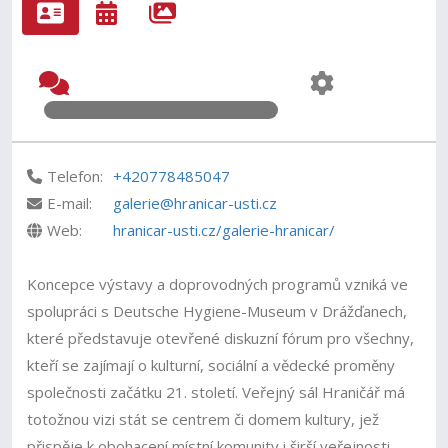
Telefon:
+420778485047
E-mail:
galerie@hranicar-usti.cz
Web:
hranicar-usti.cz/galerie-hranicar/
Koncepce výstavy a doprovodných programů vzniká ve
spolupráci s Deutsche Hygiene-Museum v Drážďanech,
které představuje otevřené diskuzní fórum pro všechny,
kteří se zajímají o kulturní, sociální a vědecké proměny
společnosti začátku 21. století. Veřejný sál Hraničář má
totožnou vizi stát se centrem či domem kultury, jež
přispěje k obohacení místní komunity i širší veřejnosti.