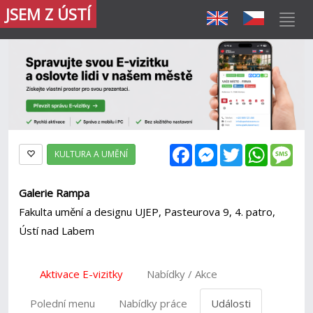
JSEM Z ÚSTÍ
Facebook
Messenger
Twitter
WhatsAp
Mes
KULTURA A UMĚNÍ
Galerie Rampa
Fakulta umění a designu UJEP, Pasteurova 9, 4. patro,
Ústí nad Labem
Aktivace E-vizitky
Nabídky / Akce
Polední menu
Nabídky práce
Události