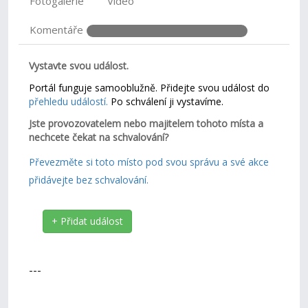
Fotogalerie
Video
Komentáře
Vystavte svou událost.
Portál funguje samooblužně. Přidejte svou událost do
přehledu událostí.
Po schválení ji vystavíme.
Jste provozovatelem nebo majitelem tohoto místa a
nechcete čekat na schvalování?
Převezměte si toto místo pod svou správu a své akce
přidávejte bez schvalování.
+ Přidat událost
---