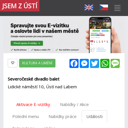
JSEM Z ÚSTÍ
Facebook
Messenger
Twitter
WhatsAp
Mes
KULTURA A UMĚNÍ
Severočeské divadlo balet
Lidické náměstí 10, Ústí nad Labem
Aktivace E-vizitky
Nabídky / Akce
Polední menu
Nabídky práce
Události