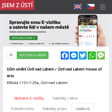
JSEM Z ÚSTÍ
Facebook
Messenger
Twitter
WhatsAp
Mes
KULTURA A UMĚNÍ
Dům umění Ústí nad Labem / Ústí nad Labem House of
Arts
Klíšská 1101/129a, Ústí nad Labem
Aktivace E-vizitky
Nabídky / Akce
Polední menu
Nabídky práce
Události