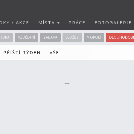
DKY / AKCE
MÍSTA
PRÁCE
FOTOGALERIE
LTURA
VZDĚLÁNÍ
ZÁBAVA
SLUŽBY
V OKOLÍ
DLOUHODOBÉ
PŘÍŠTÍ TÝDEN
VŠE
---