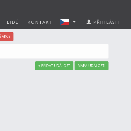
LIDÉ
KONTAKT
PŘIHLÁSIT
 AKCE
+ PŘIDAT UDÁLOST
MAPA UDÁLOSTÍ