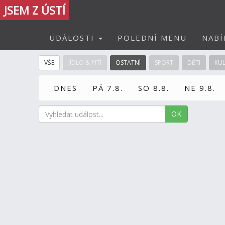
JSEM Z ÚSTÍ
UDÁLOSTI
POLEDNÍ MENU
NABÍ
VŠE
JÍDLO & PITÍ
OSTATNÍ
SPORT
DĚTI
KU
DNES
PÁ 7.8.
SO 8.8.
NE 9.8.
OK