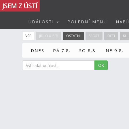
JSEM Z ÚSTÍ
UDÁLOSTI
POLEDNÍ MENU
NABÍ
VŠE
JÍDLO & PITÍ
OSTATNÍ
SPORT
DĚTI
KU
DNES
PÁ 7.8.
SO 8.8.
NE 9.8.
OK