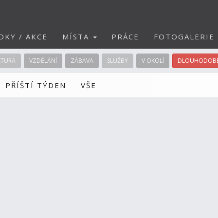
DKY / AKCE
MÍSTA
PRÁCE
FOTOGALERIE
LTURA
VZDĚLÁNÍ
ZÁBAVA
SLUŽBY
V OKOLÍ
DLOUHODOBÉ
PŘÍŠTÍ TÝDEN
VŠE
---