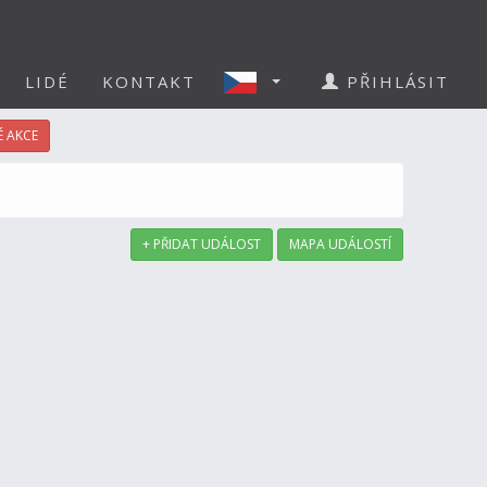
LIDÉ
KONTAKT
PŘIHLÁSIT
 AKCE
+ PŘIDAT UDÁLOST
MAPA UDÁLOSTÍ