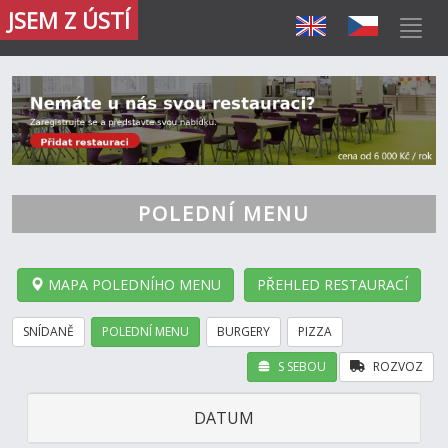
JSEM Z ÚSTÍ
POLEDNÍ MENU
MAPA POLEDNÍHO MENU
PŘEHLED RESTAURACÍ
SNÍDANĚ
POLEDNÍ MENU
BURGERY
PIZZA
S SEBOU
ROZVOZ
DATUM