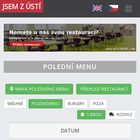
JSEM Z ÚSTÍ
POLEDNÍ MENU
MAPA POLEDNÍHO MENU
PŘEHLED RESTAURACÍ
SNÍDANĚ
POLEDNÍ MENU
BURGERY
PIZZA
S SEBOU
ROZVOZ
DATUM