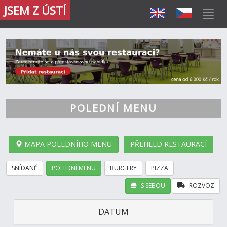
JSEM Z ÚSTÍ
POLEDNÍ MENU
MAPA POLEDNÍHO MENU
PŘEHLED RESTAURACÍ
SNÍDANĚ
POLEDNÍ MENU
BURGERY
PIZZA
S SEBOU
ROZVOZ
DATUM