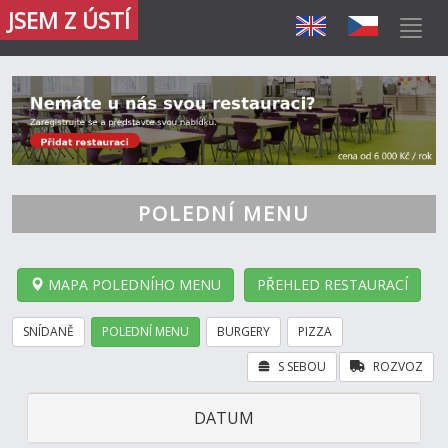
JSEM Z ÚSTÍ
POLEDNÍ MENU
MAPA POLEDNÍHO MENU
PŘEHLED RESTAURACÍ
SNÍDANĚ
POLEDNÍ MENU
BURGERY
PIZZA
S SEBOU
ROZVOZ
DATUM