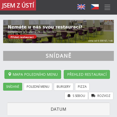
JSEM Z ÚSTÍ
SNÍDANĚ
MAPA POLEDNÍHO MENU
PŘEHLED RESTAURACÍ
SNÍDANĚ
POLEDNÍ MENU
BURGERY
PIZZA
S SEBOU
ROZVOZ
DATUM