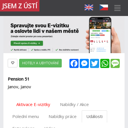
JSEM Z ÚSTÍ
Facebook
Messenger
Twitter
WhatsAp
Mes
HOTELY A UBYTOVÁNÍ
Pension 51
Janov, Janov
Aktivace E-vizitky
Nabídky / Akce
Polední menu
Nabídky práce
Události