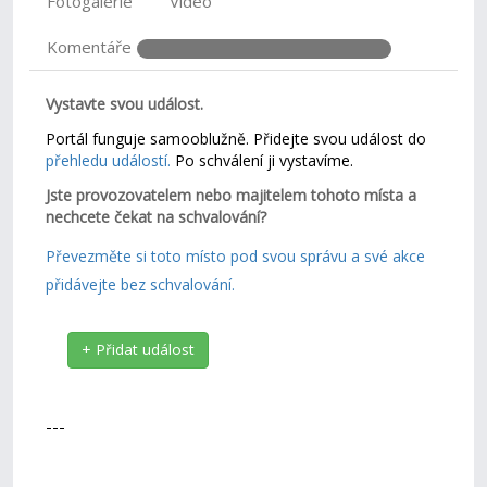
Fotogalerie
Video
Komentáře
Vystavte svou událost.
Portál funguje samooblužně. Přidejte svou událost do
přehledu událostí.
Po schválení ji vystavíme.
Jste provozovatelem nebo majitelem tohoto místa a
nechcete čekat na schvalování?
Převezměte si toto místo pod svou správu a své akce
přidávejte bez schvalování.
+ Přidat událost
---