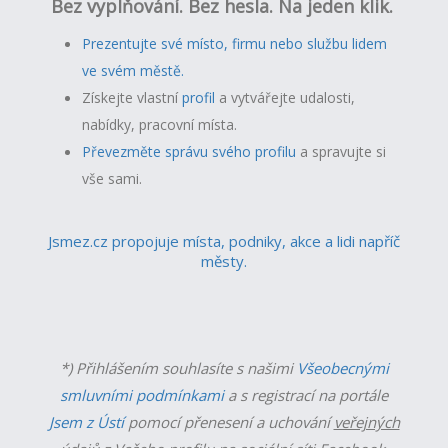
Bez vyplňování. Bez hesla. Na jeden klik.
Prezentujte své místo, firmu nebo službu lidem
ve svém městě.
Získejte vlastní
profil
a v
ytvářejte udalosti,
nabídky, pracovní místa.
Převezměte správu svého profilu
a spravujte si
vše sami.
Jsmez.cz propojuje místa, podniky, akce a lidi napříč
městy.
*) Přihlášením souhlasíte s našimi
Všeobecnými
smluvními podmínkami
a s registrací na portále
Jsem z Ústí
pomocí přenesení a uchování
veřejných