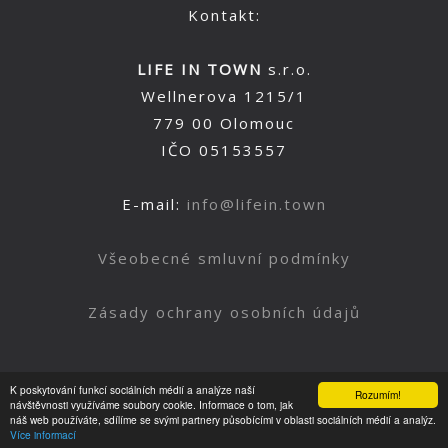
Kontakt:
LIFE IN TOWN
s.r.o.
Wellnerova 1215/1
779 00 Olomouc
IČO 05153557
E-mail:
info@lifein.town
Všeobecné smluvní podmínky
Zásady ochrany osobních údajů
K poskytování funkcí sociálních médií a analýze naší
Rozumím!
Nahoru
návštěvnosti využíváme soubory cookie. Informace o tom, jak
náš web používáte, sdílíme se svými partnery působícími v oblasti sociálních médií a analýz.
Více informací