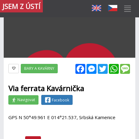
JSEM Z ÚSTÍ
Facebook
Messenger
Twitter
WhatsAp
Mes
BARY A KAVÁRNY
Via ferrata Kavárnička
Navigovat
Facebook
GPS N 50°49.961 E 014°21.537, Srbská Kamenice