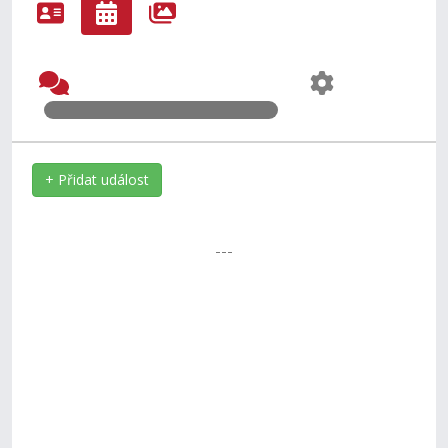
+ Přidat událost
---