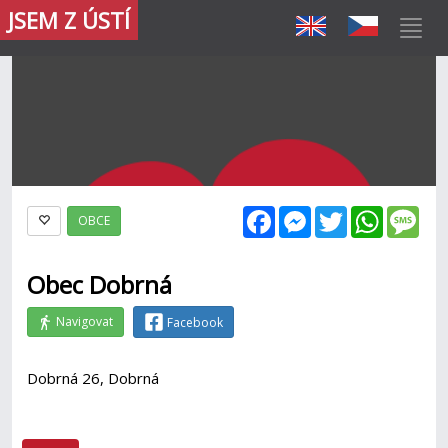
JSEM Z ÚSTÍ
Facebook
Messenger
Twitter
WhatsAp
Mes
OBCE
Obec Dobrná
Navigovat
Facebook
Dobrná 26, Dobrná