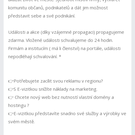
komunitu občanů, podnikatelů a dát jim možnost
představit sebe a své podnikání.
Události a akce (díky vzájemné propagaci) propagujeme
zdarma. Vložené události schvalujeme do 24 hodin.
Firmám a institucím ( má li členství) na portále, události
nepodléhají schvalování. *
👉Potřebujete zacílit svou reklamu v regionu?
👉S E-vizitkou snížíte náklady na marketing.
👉 Chcete nový web bez nutností vlastní domény a
hostingu ?
👉E-vizitkou představíte snadno své služby a výrobky ve
svém městě.