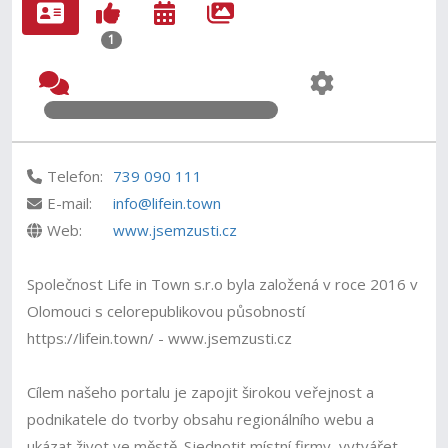
1
Telefon:
739 090 111
E-mail:
info@lifein.town
Web:
www.jsemzusti.cz
Společnost Life in Town s.r.o byla založená v roce 2016 v
Olomouci s celorepublikovou působností
https://lifein.town/ - www.jsemzusti.cz
Cílem našeho portalu je zapojit širokou veřejnost a
podnikatele do tvorby obsahu regionálního webu a
ukázat život ve městě. Sjednotit místní firmy, vytvářet