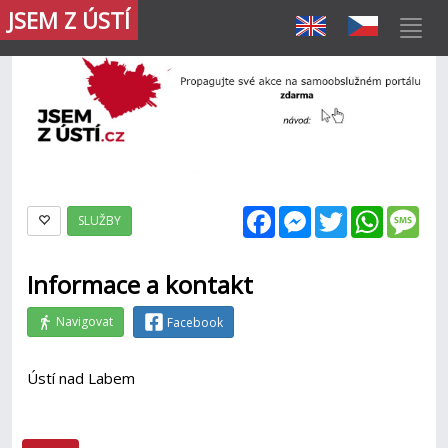
JSEM Z ÚSTÍ
Facebook
Messenger
Twitter
WhatsAp
Mes
SLUŽBY
Informace a kontakt
Navigovat
Facebook
Ústí nad Labem