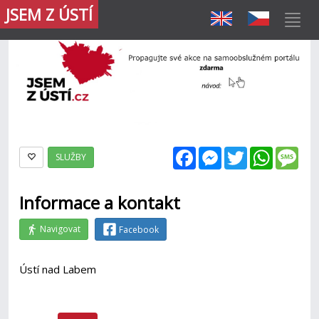
JSEM Z ÚSTÍ
Facebook
Messenger
Twitter
WhatsAp
Mes
SLUŽBY
Informace a kontakt
Navigovat
Facebook
Ústí nad Labem