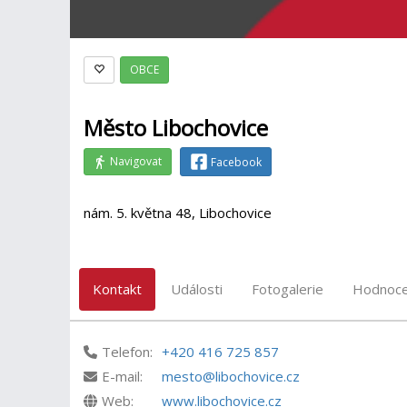
OBCE
Město Libochovice
Navigovat
Facebook
nám. 5. května 48, Libochovice
Kontakt
Události
Fotogalerie
Hodnoce
Telefon:
+420 416 725 857
E-mail:
mesto@libochovice.cz
Web:
www.libochovice.cz