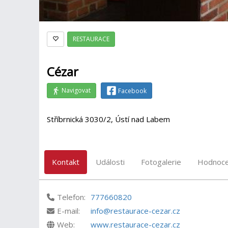
RESTAURACE
Cézar
Navigovat
Facebook
Stříbrnická 3030/2, Ústí nad Labem
Kontakt
Události
Fotogalerie
Hodnoce
Telefon:
777660820
E-mail:
info@restaurace-cezar.cz
Web:
www.restaurace-cezar.cz