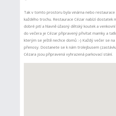
Tak v tomto prostoru byla vinárna nebo restaurace o
každého trochu. Restaurace Cézar nabízí dostatek mí
dobré pití a hlavně úžasný dětský koutek a venkovní 
do večera je Cézar připravený přivítat mamky a taťk
kterým se ještě nechce domů :-) Každý večer se na v
přenosy. Dostanete se k nám trolejbusem (zastávka 
Cézara jsou připravená vyhrazená parkovací stání.