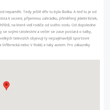
d nepaměti. Tedy ještě dřív tu byla školka. A teď tu je od
sta k sezení, příjemnou zahrádku, přiměřený jídelní lístek,
hřiště, na které vidí rodiče od svého stolu. Od dopoledne
y se svými ratolestmi a večer se zase postará o taťky,
elkých televizích objevují ty nejzajímavější sportovní
Stříbrnická nebo V Rokli) a taky autem. Pro zákazníky