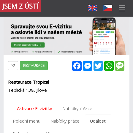
JSEM Z ÚSTÍ
Facebook
Messenger
Twitter
WhatsAp
Mes
RESTAURACE
Restaurace Tropical
Teplická 138, Jílové
Aktivace E-vizitky
Nabídky / Akce
Polední menu
Nabídky práce
Události