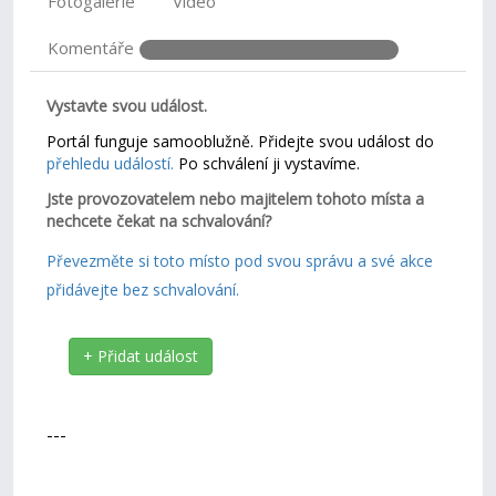
Fotogalerie
Video
Komentáře
Vystavte svou událost.
Portál funguje samooblužně. Přidejte svou událost do
přehledu událostí.
Po schválení ji vystavíme.
Jste provozovatelem nebo majitelem tohoto místa a
nechcete čekat na schvalování?
Převezměte si toto místo pod svou správu a své akce
přidávejte bez schvalování.
+ Přidat událost
---