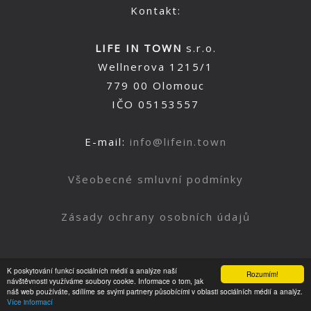
Kontakt:
LIFE IN TOWN
s.r.o.
Wellnerova 1215/1
779 00 Olomouc
IČO 05153557
E-mail:
info@lifein.town
Všeobecné smluvní podmínky
Zásady ochrany osobních údajů
K poskytování funkcí sociálních médií a analýze naší
Rozumím!
Nahoru
návštěvnosti využíváme soubory cookie. Informace o tom, jak
náš web používáte, sdílíme se svými partnery působícími v oblasti sociálních médií a analýz.
Více informací