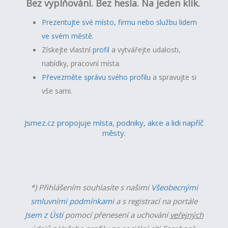
Bez vyplňování. Bez hesla. Na jeden klik.
Prezentujte své místo, firmu nebo službu lidem
ve svém městě.
Získejte vlastní
profil
a v
ytvářejte udalosti,
nabídky, pracovní místa.
Převezměte správu svého profilu
a spravujte si
vše sami.
Jsmez.cz propojuje místa, podniky, akce a lidi napříč
městy.
*) Přihlášením souhlasíte s našimi
Všeobecnými
smluvními podmínkami
a s registrací na portále
Jsem z Ústí
pomocí přenesení a uchování
veřejných