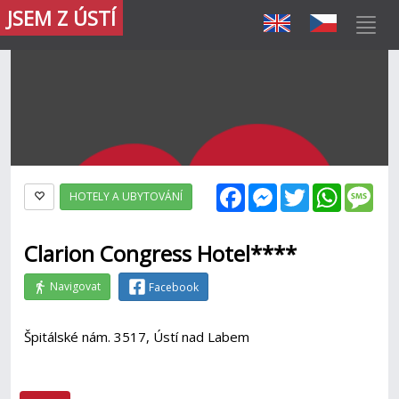
JSEM Z ÚSTÍ
Facebook
Messenger
Twitter
WhatsAp
Mes
HOTELY A UBYTOVÁNÍ
Clarion Congress Hotel****
Navigovat
Facebook
Špitálské nám. 3517, Ústí nad Labem