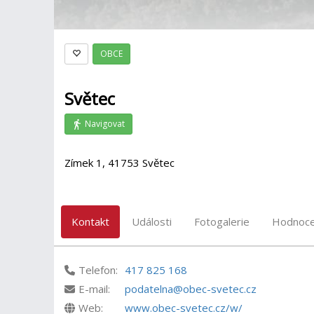
OBCE
Světec
Navigovat
Zímek 1, 41753 Světec
Kontakt
Události
Fotogalerie
Hodnoce
Telefon:
417 825 168
E-mail:
podatelna@obec-svetec.cz
Web:
www.obec-svetec.cz/w/