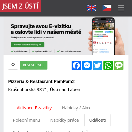
JSEM Z ÚSTÍ
Facebook
Messenger
Twitter
WhatsAp
Mes
RESTAURACE
Pizzeria & Restaurant PamPam2
Krušnohorská 3371, Ústí nad Labem
Aktivace E-vizitky
Nabídky / Akce
Polední menu
Nabídky práce
Události