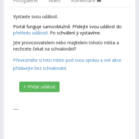
Fotogalerie
Video
Komentáře
Vystavte svou událost.
Portál funguje samooblužně. Přidejte svou událost do
přehledu událostí.
Po schválení ji vystavíme.
Jste provozovatelem nebo majitelem tohoto místa a
nechcete čekat na schvalování?
Převezměte si toto místo pod svou správu a své akce
přidávejte bez schvalování.
+ Přidat událost
---