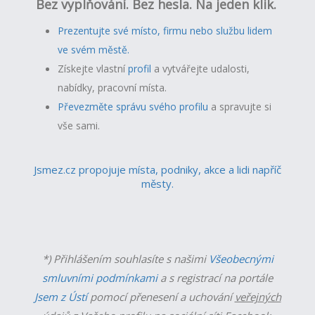
Bez vyplňování. Bez hesla. Na jeden klik.
Prezentujte své místo, firmu nebo službu lidem
ve svém městě.
Získejte vlastní
profil
a v
ytvářejte udalosti,
nabídky, pracovní místa.
Převezměte správu svého profilu
a spravujte si
vše sami.
Jsmez.cz propojuje místa, podniky, akce a lidi napříč
městy.
*) Přihlášením souhlasíte s našimi
Všeobecnými
smluvními podmínkami
a s registrací na portále
Jsem z Ústí
pomocí přenesení a uchování
veřejných