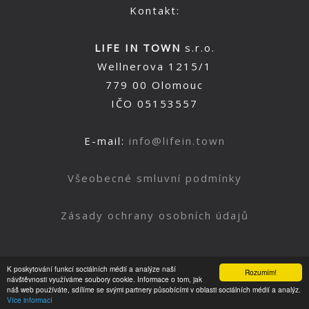
Kontakt:
LIFE IN TOWN
s.r.o.
Wellnerova 1215/1
779 00 Olomouc
IČO 05153557
E-mail:
info@lifein.town
Všeobecné smluvní podmínky
Zásady ochrany osobních údajů
K poskytování funkcí sociálních médií a analýze naší
Rozumím!
Nahoru
návštěvnosti využíváme soubory cookie. Informace o tom, jak
náš web používáte, sdílíme se svými partnery působícími v oblasti sociálních médií a analýz.
Více informací