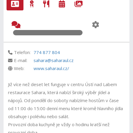
Telefon:
774 877 804
E-mail:
sahara@saharaul.cz
Web:
www.saharaul.cz/
Již více než deset let funguje v centru Ústí nad Labem
restaurace Sahara, která nabízí široký výběr jídel a
nápojů. Od pondělí do soboty nabízíme hostům v čase
od 11:00 do 15:00 denní menu které kromě hlavního jídla
obsahuje i polévku nebo salát.
Provozní doba kuchyně je vždy o hodinu kratší než
provozní doba.