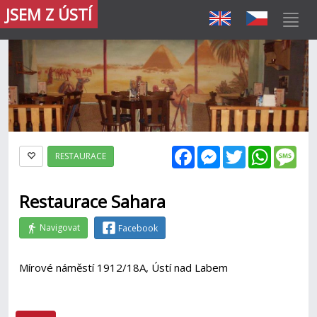
JSEM Z ÚSTÍ
Facebook
Messenger
Twitter
WhatsAp
Mes
RESTAURACE
Restaurace Sahara
Navigovat
Facebook
Mírové náměstí 1912/18A, Ústí nad Labem