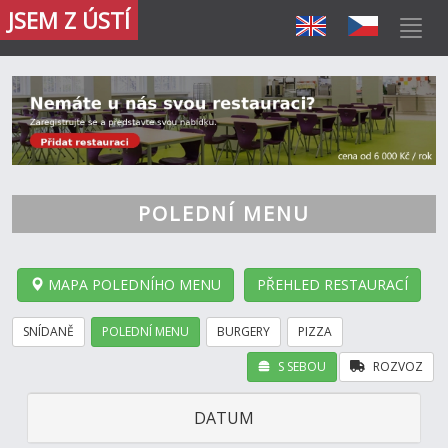
JSEM Z ÚSTÍ
POLEDNÍ MENU
MAPA POLEDNÍHO MENU
PŘEHLED RESTAURACÍ
SNÍDANĚ
POLEDNÍ MENU
BURGERY
PIZZA
S SEBOU
ROZVOZ
DATUM