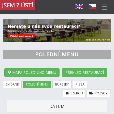
JSEM Z ÚSTÍ
POLEDNÍ MENU
MAPA POLEDNÍHO MENU
PŘEHLED RESTAURACÍ
SNÍDANĚ
POLEDNÍ MENU
BURGERY
PIZZA
S SEBOU
ROZVOZ
DATUM