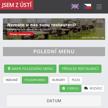
JSEM Z ÚSTÍ
POLEDNÍ MENU
MAPA POLEDNÍHO MENU
PŘEHLED RESTAURACÍ
SNÍDANĚ
POLEDNÍ MENU
BURGERY
PIZZA
S SEBOU
ROZVOZ
DATUM