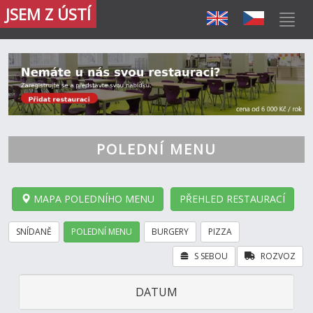
JSEM Z ÚSTÍ
POLEDNÍ MENU
MAPA POLEDNÍHO MENU
PŘEHLED RESTAURACÍ
SNÍDANĚ
POLEDNÍ MENU
BURGERY
PIZZA
S SEBOU
ROZVOZ
DATUM