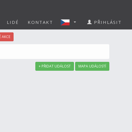
LIDÉ
KONTAKT
PŘIHLÁSIT
 AKCE
+ PŘIDAT UDÁLOST
MAPA UDÁLOSTÍ