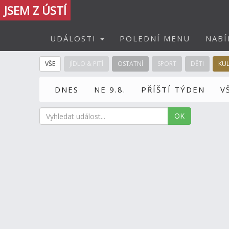
JSEM Z ÚSTÍ
UDÁLOSTI
POLEDNÍ MENU
NABÍ
VŠE
JÍDLO & PITÍ
OSTATNÍ
SPORT
DĚTI
KU
DNES
NE 9.8.
PŘÍŠTÍ TÝDEN
V
OK