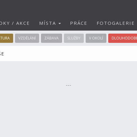
DKY / AKCE
MÍSTA
PRÁCE
FOTOGALERIE
LTURA
VZDĚLÁNÍ
ZÁBAVA
SLUŽBY
V OKOLÍ
DLOUHODOBÉ
ŠE
---