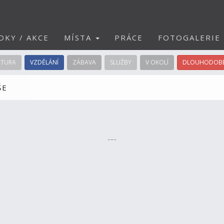
DKY / AKCE
MÍSTA
PRÁCE
FOTOGALERIE
LTURA
VZDĚLÁNÍ
ZÁBAVA
SLUŽBY
V OKOLÍ
DLOUHODOBÉ
ŠE
---