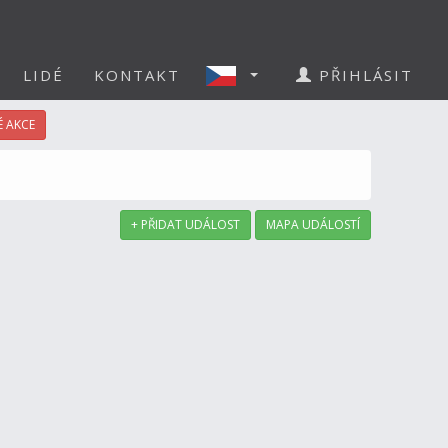
LIDÉ
KONTAKT
PŘIHLÁSIT
 AKCE
+ PŘIDAT UDÁLOST
MAPA UDÁLOSTÍ