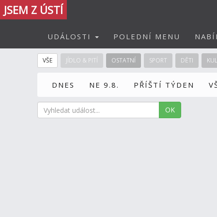
JSEM Z ÚSTÍ
UDÁLOSTI
POLEDNÍ MENU
NABÍ
VŠE
JÍDLO & PITÍ
OSTATNÍ
SPORT
DĚTI
KU
DNES
NE 9.8.
PŘÍŠTÍ TÝDEN
V
OK