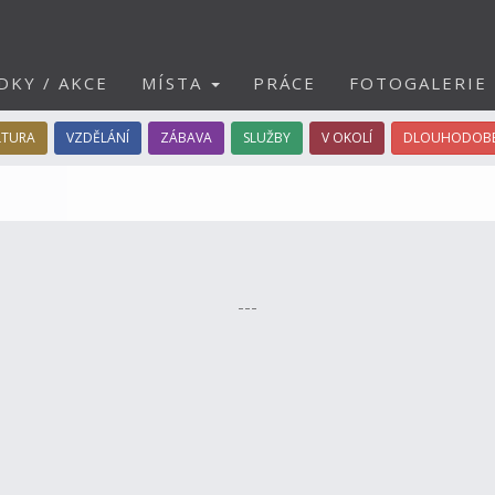
DKY / AKCE
MÍSTA
PRÁCE
FOTOGALERIE
LTURA
VZDĚLÁNÍ
ZÁBAVA
SLUŽBY
V OKOLÍ
DLOUHODOBÉ
---