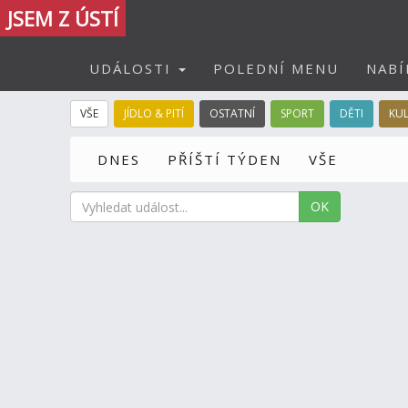
JSEM Z ÚSTÍ
UDÁLOSTI
POLEDNÍ MENU
NABÍ
VŠE
JÍDLO & PITÍ
OSTATNÍ
SPORT
DĚTI
KU
DNES
PŘÍŠTÍ TÝDEN
VŠE
OK