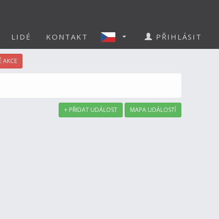
LIDÉ
KONTAKT
PŘIHLÁSIT
 AKCE
+ PŘIDAT UDÁLOST
MAPA UDÁLOSTÍ