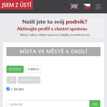
JSEM Z ÚSTÍ
MÍSTA VE MĚSTĚ A OKOLÍ
ROZVOZ
S SEBOU
VŠE
RESTAURACE
+ 30 km
OK