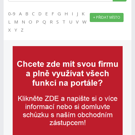
0-9 A B C D E F G H I J K
+ PŘIDAT MÍSTO
L M N O P Q R S T U V W
X Y Z