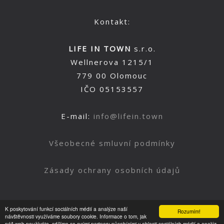
Kontakt:
LIFE IN TOWN
s.r.o.
Wellnerova 1215/1
779 00 Olomouc
IČO 05153557
E-mail:
info@lifein.town
Všeobecné smluvní podmínky
Zásady ochrany osobních údajů
K poskytování funkcí sociálních médií a analýze naší
Rozumím!
Nahoru
návštěvnosti využíváme soubory cookie. Informace o tom, jak
náš web používáte, sdílíme se svými partnery působícími v oblasti sociálních médií a analýz.