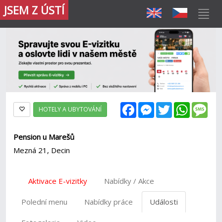
JSEM Z ÚSTÍ
Facebook
Messenger
Twitter
WhatsAp
Mes
HOTELY A UBYTOVÁNÍ
Pension u Marešů
Mezná 21, Decin
Aktivace E-vizitky
Nabídky / Akce
Polední menu
Nabídky práce
Události