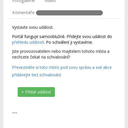
Fotogalerie
Video
Komentáře
Vystavte svou událost.
Portál funguje samooblužně. Přidejte svou událost do
přehledu událostí.
Po schválení ji vystavíme.
Jste provozovatelem nebo majitelem tohoto místa a
nechcete čekat na schvalování?
Převezměte si toto místo pod svou správu a své akce
přidávejte bez schvalování.
+ Přidat událost
---