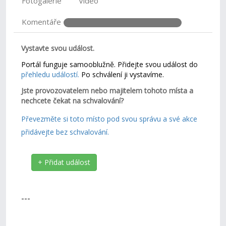
Fotogalerie
Video
Komentáře
Vystavte svou událost.
Portál funguje samooblužně. Přidejte svou událost do
přehledu událostí.
Po schválení ji vystavíme.
Jste provozovatelem nebo majitelem tohoto místa a
nechcete čekat na schvalování?
Převezměte si toto místo pod svou správu a své akce
přidávejte bez schvalování.
+ Přidat událost
---