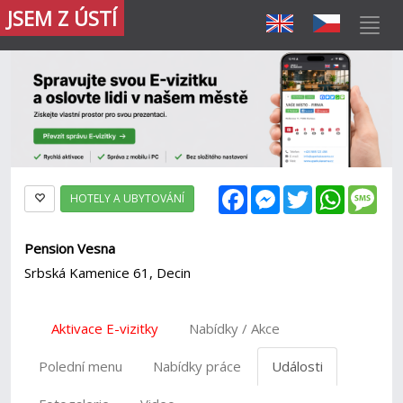
JSEM Z ÚSTÍ
Facebook
Messenger
Twitter
WhatsAp
Mes
HOTELY A UBYTOVÁNÍ
Pension Vesna
Srbská Kamenice 61, Decin
Aktivace E-vizitky
Nabídky / Akce
Polední menu
Nabídky práce
Události