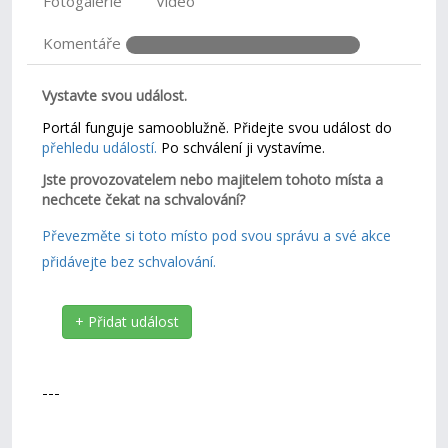
Fotogalerie
Video
Komentáře
Vystavte svou událost.
Portál funguje samooblužně. Přidejte svou událost do
přehledu událostí.
Po schválení ji vystavíme.
Jste provozovatelem nebo majitelem tohoto místa a
nechcete čekat na schvalování?
Převezměte si toto místo pod svou správu a své akce
přidávejte bez schvalování.
+ Přidat událost
---