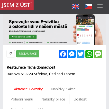
JSEM Z ÚSTÍ
Facebook
Messenger
Twitter
WhatsAp
Mes
RESTAURACE
Restaurace Tichá domácnost
Raisova 612/24 Střekov, Ústí nad Labem
Aktivace E-vizitky
Nabídky / Akce
Polední menu
Nabídky práce
Události