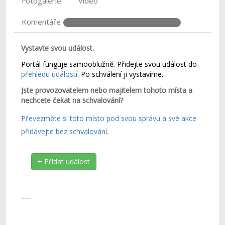
Fotogalerie
Video
Komentáře
Vystavte svou událost.
Portál funguje samooblužně. Přidejte svou událost do
přehledu událostí.
Po schválení ji vystavíme.
Jste provozovatelem nebo majitelem tohoto místa a
nechcete čekat na schvalování?
Převezměte si toto místo pod svou správu a své akce
přidávejte bez schvalování.
+ Přidat událost
---