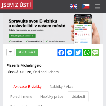
JSEM Z ÚSTÍ
Facebook
Messenger
Twitter
WhatsAp
Mes
RESTAURACE
Pizzeria Michelangelo
Bílinská 3490/6, Ústí nad Labem
Aktivace E-vizitky
Nabídky / Akce
Polední menu
Nabídky práce
Události