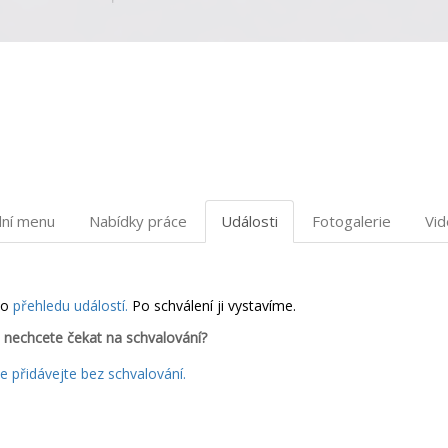
dní menu
Nabídky práce
Události
Fotogalerie
Vi
do
přehledu událostí.
Po schválení ji vystavíme.
 nechcete čekat na schvalování?
 přidávejte bez schvalování.