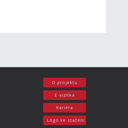
O projektu
E-vizitka
Kariéra
Logo ke stažení