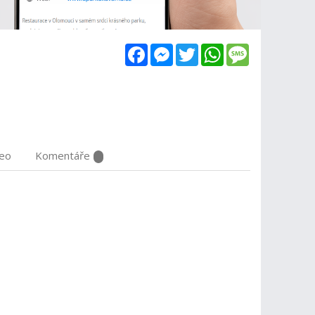
Facebook
Messenger
Twitter
WhatsApp
Message
deo
Komentáře