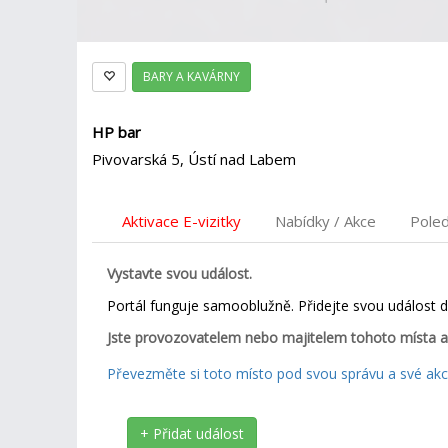
BARY A KAVÁRNY
HP bar
Pivovarská 5, Ústí nad Labem
Aktivace E-vizitky
Nabídky / Akce
Pole
Vystavte svou událost.
Portál funguje samooblužně. Přidejte svou událost 
Jste provozovatelem nebo majitelem tohoto místa a
Převezměte si toto místo pod svou správu a své akce
+ Přidat událost