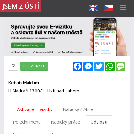
JSEM Z ÚSTÍ
Facebook
Messenger
Twitter
WhatsAp
Mes
RESTAURACE
Kebab Maidum
U Nádraží 1300/1, Ústí nad Labem
Aktivace E-vizitky
Nabídky / Akce
Polední menu
Nabídky práce
Události