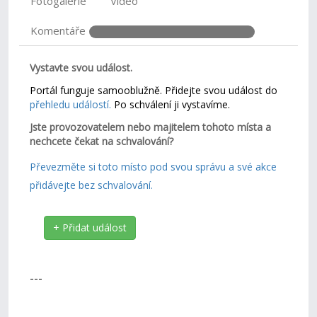
Fotogalerie
Video
Komentáře
Vystavte svou událost.
Portál funguje samooblužně. Přidejte svou událost do
přehledu událostí.
Po schválení ji vystavíme.
Jste provozovatelem nebo majitelem tohoto místa a
nechcete čekat na schvalování?
Převezměte si toto místo pod svou správu a své akce
přidávejte bez schvalování.
+ Přidat událost
---