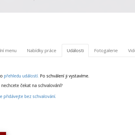
dní menu
Nabídky práce
Události
Fotogalerie
Vi
do
přehledu událostí.
Po schválení ji vystavíme.
 nechcete čekat na schvalování?
 přidávejte bez schvalování.