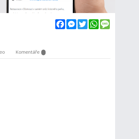
Facebook
Messenger
Twitter
WhatsApp
Message
deo
Komentáře